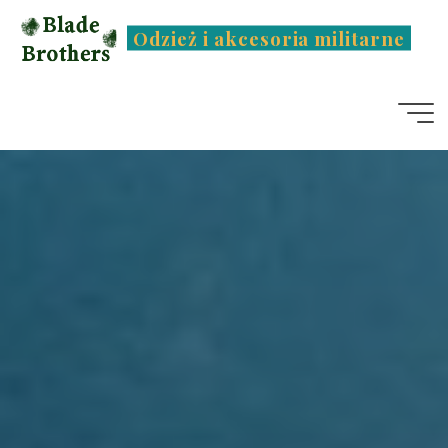
Przejdź
Odzież i akcesoria militarne
do
treści