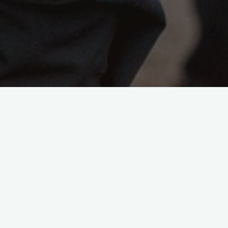
Wybór plecaka jest nie lada wyzwaniem zwłaszcza wtedy,
kiedy nie mamy do czynienia ze standardowym wyjazdem
turystycznym, co przede wszystkim z prawdziwie
ekstremalnym wypadem w nietypowych, trudnych