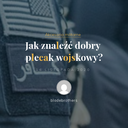
Akcesoria militarne
J
a
k
z
n
a
l
e
ź
ć
d
o
b
r
y
p
l
e
c
a
k
w
o
j
s
k
o
w
y
?
16 LISTOPADA 2020
bladebrothers