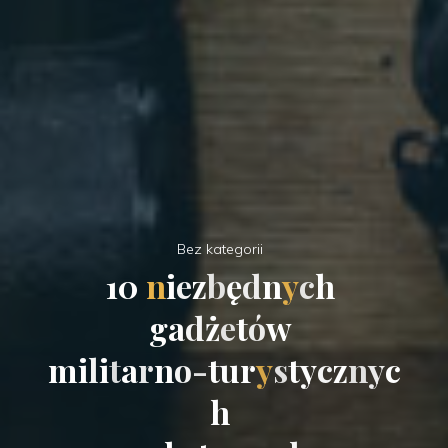
Bez kategorii
1
0
n
i
e
z
b
ę
d
n
y
c
h
g
a
d
ż
e
t
ó
w
m
i
l
i
t
a
r
n
o
-
t
u
r
y
s
t
y
c
z
n
y
c
h