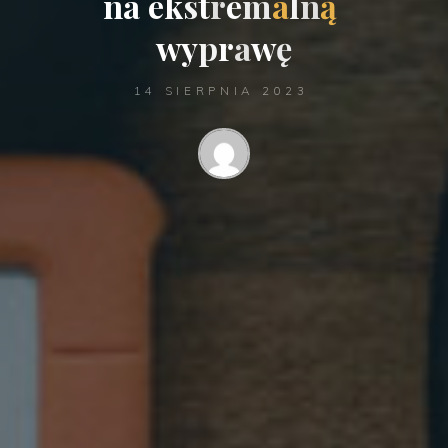
n
a
e
k
s
t
r
e
m
a
l
n
ą
w
y
p
r
a
w
ę
14 SIERPNIA 2023