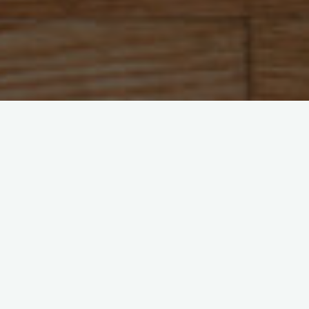
1. Nawigacja i komunikacja
Nawigacyjne urządzenia GPS
Nawigacyjne urządzenia GPS
są niezastąpione podczas ekstremalnych wypraw. Dzięki nim
z łatwością określisz swoje położenie i trasę, unikając