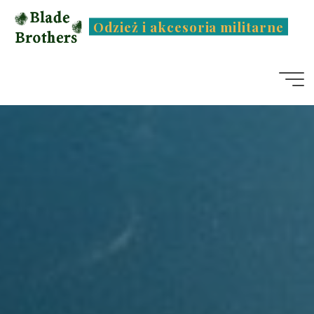
Przejdź
Odzież i akcesoria militarne
do
treści