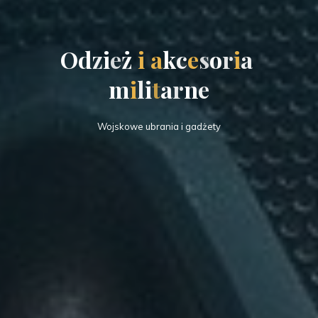
O
d
z
i
e
ż
i
a
k
c
e
s
o
r
i
a
m
i
l
i
t
a
r
n
e
Wojskowe ubrania i gadżety