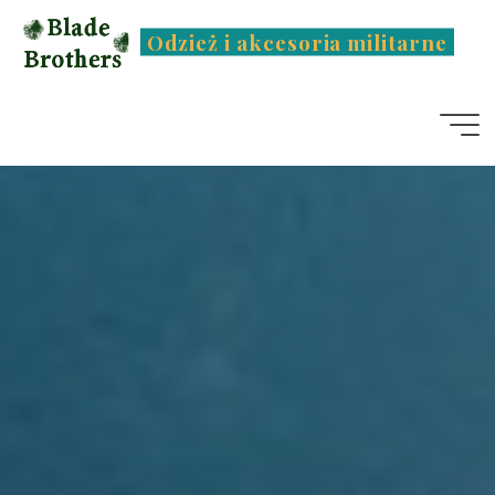
Przejdź
Odzież i akcesoria militarne
do
treści